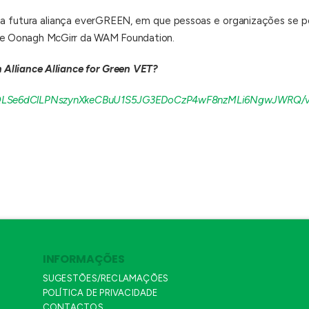
ma futura aliança everGREEN, em que pessoas e organizações se p
 de Oonagh McGirr da WAM Foundation.
n Alliance Alliance for Green VET?
FAIpQLSe6dClLPNszynXkeCBuU1S5JG3EDoCzP4wF8nzMLi6NgwJWRQ/
INFORMAÇÕES
SUGESTÕES/RECLAMAÇÕES
POLÍTICA DE PRIVACIDADE
CONTACTOS