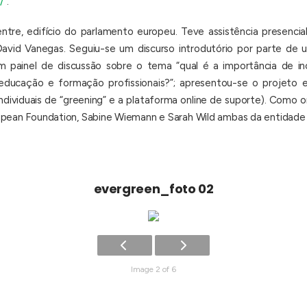
/
.
re, edifício do parlamento europeu. Teve assistência presencial
 David Vanegas. Seguiu-se um discurso introdutório por parte de
m painel de discussão sobre o tema “qual é a importância de inc
 educação e formação profissionais?”; apresentou-se o projeto
ndividuais de “greening” e a plataforma online de suporte). Com
opean Foundation, Sabine Wiemann e Sarah Wild ambas da entidade
evergreen_foto 02
Image 2 of 6