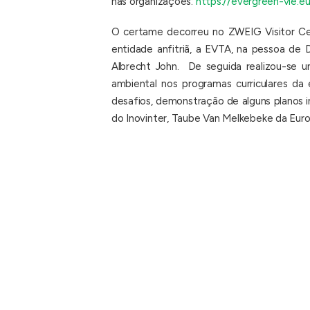
nas organizações:
https://evergreen-vle.eu
O certame decorreu no ZWEIG Visitor Cent
entidade anfitriã, a EVTA, na pessoa de
Albrecht John. De seguida realizou-se u
ambiental nos programas curriculares da
desafios, demonstração de alguns planos i
do Inovinter, Taube Van Melkebeke da Eur