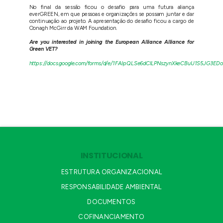
No final da sessão ficou o desafio para uma futura aliança
everGREEN, em que pessoas e organizações se possam juntar e dar
continuação ao projeto. A apresentação do desafio ficou a cargo de
Oonagh McGirr da WAM Foundation.
Are you interested in joining the European Alliance Alliance for
Green VET?
https://docs.google.com/forms/d/e/1FAIpQLSe6dClLPNszynXkeCBuU1S5JG
INSTITUCIONAL
ESTRUTURA ORGANIZACIONAL
RESPONSABILIDADE AMBIENTAL
DOCUMENTOS
COFINANCIAMENTO