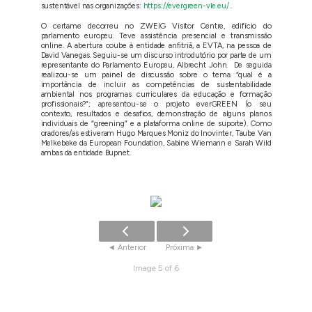
sustentável nas organizações:
https://evergreen-vle.eu/
.
O certame decorreu no ZWEIG Visitor Centre, edifício do
parlamento europeu. Teve assistência presencial e transmissão
online. A abertura coube à entidade anfitriã, a EVTA, na pessoa de
David Vanegas. Seguiu-se um discurso introdutório por parte de um
representante do Parlamento Europeu, Albrecht John. De seguida
realizou-se um painel de discussão sobre o tema “qual é a
importância de incluir as competências de sustentabilidade
ambiental nos programas curriculares da educação e formação
profissionais?”; apresentou-se o projeto everGREEN (o seu
contexto, resultados e desafios, demonstração de alguns planos
individuais de “greening” e a plataforma online de suporte). Como
oradores/as estiveram Hugo Marques Moniz do Inovinter, Taube Van
Melkebeke da European Foundation, Sabine Wiemann e Sarah Wild
ambas da entidade Bupnet.
Image 5 of 6