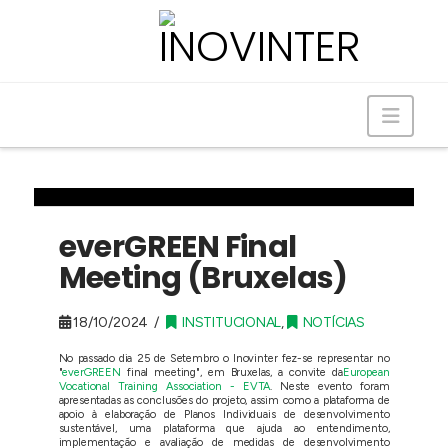
Navig
everGREEN Final
Meeting (Bruxelas)
18/10/2024
INSTITUCIONAL
,
NOTÍCIAS
No passado dia 25 de Setembro o Inovinter fez-se representar no
"
everGREEN
final meeting", em Bruxelas, a convite da
European
Vocational Training Association - EVTA
. Neste evento foram
apresentadas as conclusões do projeto, assim como a plataforma de
apoio à elaboração de Planos Individuais de desenvolvimento
sustentável, uma plataforma que ajuda ao entendimento,
implementação e avaliação de medidas de desenvolvimento