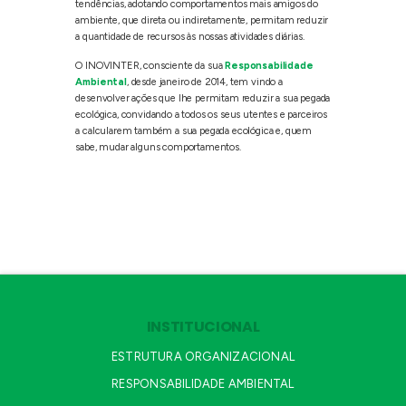
tendências, adotando comportamentos mais amigos do
ambiente, que direta ou indiretamente, permitam reduzir
a quantidade de recursos às nossas atividades diárias.
O INOVINTER, consciente da sua
Responsabilidade
Ambiental
, desde janeiro de 2014, tem vindo a
desenvolver ações que lhe permitam reduzir a sua pegada
ecológica, convidando a todos os seus utentes e parceiros
a calcularem também a sua pegada ecológica e, quem
sabe, mudar alguns comportamentos.
INSTITUCIONAL
ESTRUTURA ORGANIZACIONAL
RESPONSABILIDADE AMBIENTAL