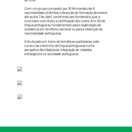
de 2016.
Com um grupo composto por 30 formandos de 8
nacionalidades distintas, esta acção de formação decorrerá
até ao dia 7 de Abril, conferindo aos formandos, que a
concluam com êxito, a certificação dos níveis A1 e A2 de
língua portuguesa, fundamentais para a legalização da
residência em território nacional ou para a obtenção da
nacionalidade portuguesa.
Estruturado em torno de temáticas quotidianas, este
curso visa o domínio da língua portuguesa numa
perspetiva facilitadora da integração de cidadãos
estrangeiros na sociedade portuguesa.