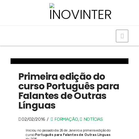
Navig
Primeira edição do
curso Português para
Falantes de Outras
Línguas
02/02/2016
FORMAÇÃO
,
NOTÍCIAS
Iniciou no passado dia 26 de Janeiro a primeira edição do
curso
Português para Falantes de Outras Línguas