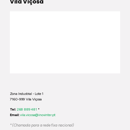
Vila Viçosa
Zona Industrial - Lote 1
7160-999 Vila Viçosa
Tel:
268 889 481
*
Email:
vila.vicosa@inovinter.pt
* (Chamada para a rede fixa nacional)