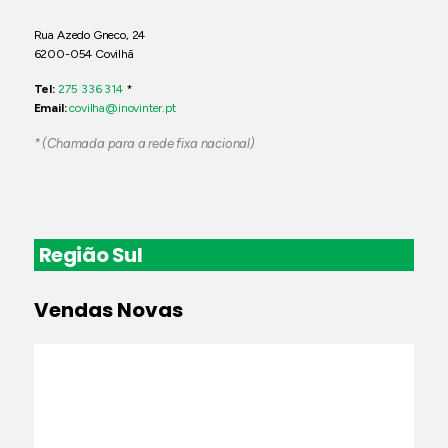
Rua Azedo Gneco, 24
6200-054 Covilhã
Tel:
275 336 314
*
Email:
covilha@inovinter.pt
* (Chamada para a rede fixa nacional)
Região Sul
Vendas Novas