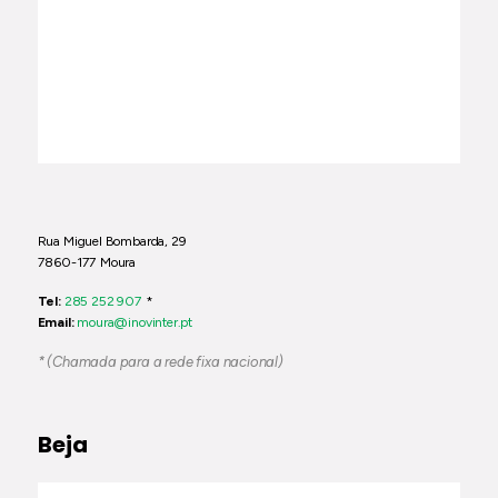
Rua Miguel Bombarda, 29
7860-177 Moura
Tel:
285 252 907
*
Email:
moura@inovinter.pt
* (Chamada para a rede fixa nacional)
Beja