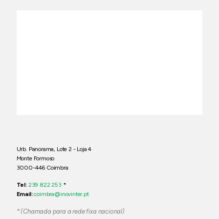
Urb. Panorama, Lote 2 - Loja 4
Monte Formoso
3000-446 Coimbra
Tel:
239 822 253
*
Email:
coimbra@inovinter.pt
* (Chamada para a rede fixa nacional)