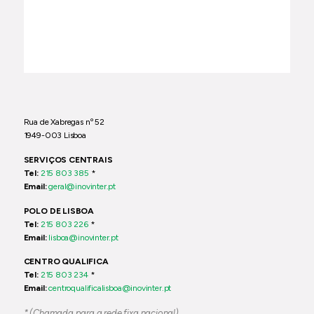
Rua de Xabregas nº 52
1949-003 Lisboa
SERVIÇOS CENTRAIS
Tel:
215 803 385
*
Email:
geral@inovinter.pt
POLO DE LISBOA
Tel:
215 803 226
*
Email:
lisboa@inovinter.pt
CENTRO QUALIFICA
Tel:
215 803 234
*
Email:
centroqualificalisboa@inovinter.pt
* (Chamada para a rede fixa nacional)