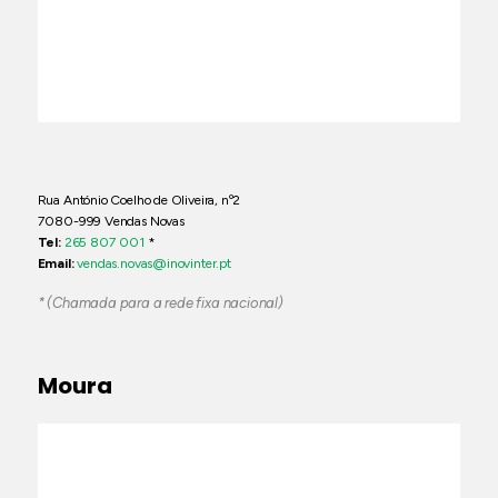
Rua António Coelho de Oliveira, nº2
7080-999 Vendas Novas
Tel:
265 807 001
*
Email:
vendas.novas@inovinter.pt
* (Chamada para a rede fixa nacional)
Moura