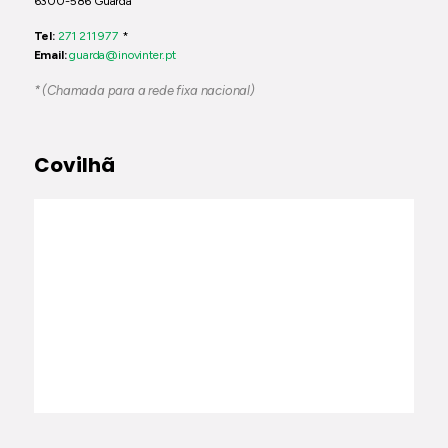
6300-586 Guarda
Tel:
271 211 977
*
Email:
guarda@inovinter.pt
* (Chamada para a rede fixa nacional)
Covilhã