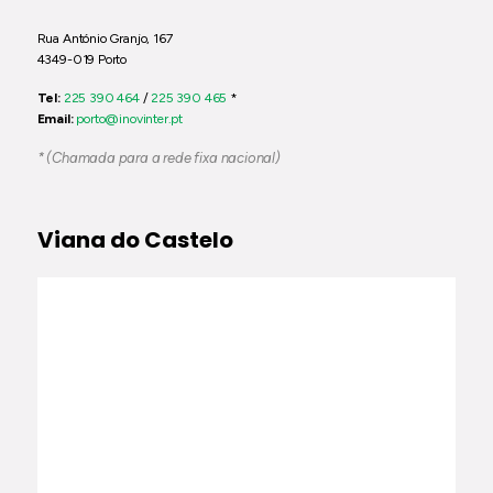
Rua António Granjo, 167
4349-019 Porto
Tel:
225 390 464
/
225 390 465
*
Email:
porto@inovinter.pt
* (Chamada para a rede fixa nacional)
Viana do Castelo