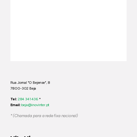
Rua Jornal "O Bejense", 8
7800-302 Beja
Tel:
284 341 436
*
Email:
beja@inovinter.pt
* (Chamada para a rede fixa nacional)