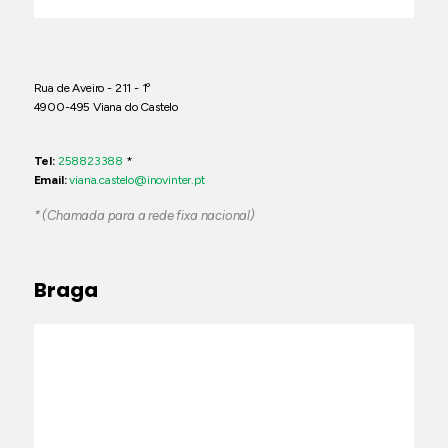
Rua de Aveiro - 211 - 1º
4900-495 Viana do Castelo
Tel:
258823388
*
Email:
viana.castelo@inovinter.pt
* (Chamada para a rede fixa nacional)
Braga