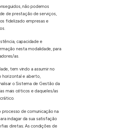
conseguidos, não podemos
ade de prestação de serviços,
mos fidelizado empresas e
os.
istência, capacidade e
ormação nesta modalidade, para
adores/as.
dade, tem vindo a assumir no
 horizontal e aberto,
analisar o Sistema de Gestão da
/as mais céticos e daqueles/as
crático.
do processo de comunicação na
para indagar da sua satisfação
fias diretas; As condições de