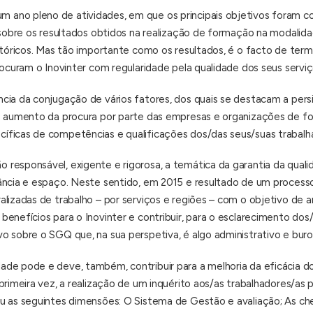
ano pleno de atividades, em que os principais objetivos foram 
o sobre os resultados obtidos na realização de formação na modalid
istóricos. Mas tão importante como os resultados, é o facto de ter
rocuram o Inovinter com regularidade pela qualidade dos seus serviç
cia da conjugação de vários fatores, dos quais se destacam a pers
 o aumento da procura por parte das empresas e organizações de f
íficas de competências e qualificações dos/das seus/suas trabalh
responsável, exigente e rigorosa, a temática da garantia da quali
ância e espaço. Neste sentido, em 2015 e resultado de um processo
alizadas de trabalho – por serviços e regiões – com o objetivo de 
enefícios para o Inovinter e contribuir, para o esclarecimento dos
o sobre o SGQ que, na sua perspetiva, é algo administrativo e buro
ade pode e deve, também, contribuir para a melhoria da eficácia 
primeira vez, a realização de um inquérito aos/as trabalhadores/as 
u as seguintes dimensões: O Sistema de Gestão e avaliação; As che