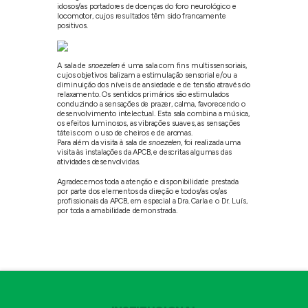
idosos/as portadores de doenças do foro neurológico e
locomotor, cujos resultados têm sido francamente
positivos.
A sala de
snoezelen
é uma sala com fins multissensoriais,
cujos objetivos balizam a estimulação sensorial e/ou a
diminuição dos níveis de ansiedade e de tensão através do
relaxamento. Os sentidos primários são estimulados
conduzindo a sensações de prazer, calma, favorecendo o
desenvolvimento intelectual. Esta sala combina a música,
os efeitos luminosos, as vibrações suaves, as sensações
táteis com o uso de cheiros e de aromas.
Para além da visita à sala de
snoezelen
, foi realizada uma
visita às instalações da APCB, e descritas algumas das
atividades desenvolvidas.
Agradecemos toda a atenção e disponibilidade prestada
por parte dos elementos da direção e todos/as os/as
profissionais da APCB, em especial a Dra. Carla e o Dr. Luís,
por toda a amabilidade demonstrada.