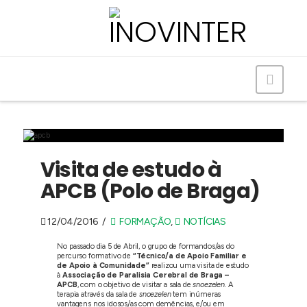
Navig
Visita de estudo à
APCB (Polo de Braga)
12/04/2016
FORMAÇÃO
,
NOTÍCIAS
No passado dia 5 de Abril, o grupo de formandos/as do
percurso formativo de
“Técnico/a de Apoio Familiar e
de Apoio à Comunidade”
realizou uma visita de estudo
à
Associação de Paralisia Cerebral de Braga –
APCB
, com o objetivo de visitar a sala de
snoezelen
. A
terapia através da sala de
snoezelen
tem inúmeras
vantagens nos idosos/as com demências, e/ou em