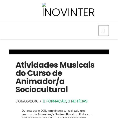
Navig
Atividades Musicais
do Curso de
Animador/a
Sociocultural
06/06/2016
FORMAÇÃO
,
NOTÍCIAS
Durante o ano 2016, tem vindo a ser realizado um
percurso de
Animador/a Sociocultural
no Porto, em