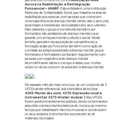
parceria com o INOVINTER e a
Associação Nova
Aurora na Reabilitação e Reintegração
Psicossocial – ANARP
. Esta entidade é uma Instituição
Particular de Solidariedade Social que trabalha na área da
reabilitação psicossocial, com pessoas que vivenciam
uma experiência de doença mental, tendo sido o percurso
desenhado à medida das necessidades dos seus utentes.
Não obstante, o grupo é constituído também por
formandos não portadores de doença mental o que
garante um enriquecimento cultural e social. Neste
âmbito, para além da aquisição de competências, a
formação acaba por funcionar também como ação de
combate ao estigma associado à doença mental, já que
formandos e formadores contactam regularmente com
pessoas com experiência de doença mental
desmistificando ideias e crenças erradas, que muitas
vezes no senso comum se associam à doença mental.
No passado mês de maio concluiu-se um conjunto de 3
UFCDs deste referencial, sob a temática da música:
4265-Mundo dos sons; 4270-Expressão vocal e
instrumental; 4273-Atelier musical
. Estas UFCDs
foram predominantemente práticas, tendo os formandos
adquirido conhecimentos básicos de música, ao mesmo
tempo que trabalharam trechos musicais e construíram
os seus próprios instrumentos socorrendo-se de
materiais reciclados.