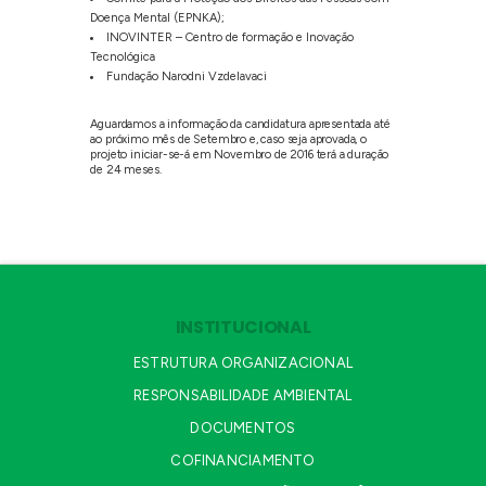
Doença Mental (EPNKA);
INOVINTER – Centro de formação e Inovação
Tecnológica
Fundação Narodni Vzdelavaci
Aguardamos a informação da candidatura apresentada até
ao próximo mês de Setembro e, caso seja aprovada, o
projeto iniciar-se-á em Novembro de 2016 terá a duração
de 24 meses.
INSTITUCIONAL
ESTRUTURA ORGANIZACIONAL
RESPONSABILIDADE AMBIENTAL
DOCUMENTOS
COFINANCIAMENTO