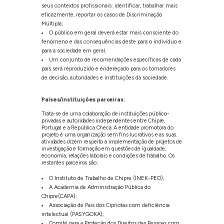
seus contextos profissionais: identificar, trabalhar mais
eficazmente, reportar os casos de Discriminação
Múltipla;
O público em geral deverá estar mais consciente do
fenómeno e das consequências deste para o indivíduo e
para a sociedade em geral.
Um conjunto de recomendações específicas de cada
país será reproduzido e endereçado para os tomadores
de decisão, autoridades e instituições da sociedade.
Países/instituições parceiras:
Trata-se de uma colaboração de instituições público-
privadas e autoridades independentes entre Chipre,
Portugal e a República Checa. A entidade promotora do
projeto é uma organização sem fins lucrativos e as suas
atividades dizem respeito a implementação de projetos de
investigação e formação em questões de igualdade,
economia, relações laborais e condições de trabalho. Os
restantes parceiros são:
O Instituto de Trabalho de Chipre (INEK-PEO);
A Academia de Administração Pública do
Chipre(CAPA);
Associação de Pais dos Cipriotas com deficiência
intelectual (PASYGOKA);
Comité para a Proteção dos Direitos das Pessoas com