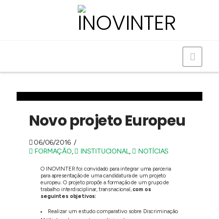
Navig
Novo projeto Europeu
06/06/2016
FORMAÇÃO
,
INSTITUCIONAL
,
NOTÍCIAS
O INOVINTER foi convidado para integrar uma parceria
para apresentação de uma candidatura de um projeto
europeu. O projeto propõe a formação de um grupo de
trabalho interdisciplinar, transnacional,
com os
seguintes objetivos:
Realizar um estudo comparativo sobre Discriminação