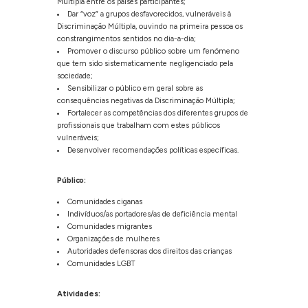
Múltipla entre os países participantes;
Dar “voz” a grupos desfavorecidos, vulneráveis à
Discriminação Múltipla, ouvindo na primeira pessoa os
constrangimentos sentidos no dia-a-dia;
Promover o discurso público sobre um fenómeno
que tem sido sistematicamente negligenciado pela
sociedade;
Sensibilizar o público em geral sobre as
consequências negativas da Discriminação Múltipla;
Fortalecer as competências dos diferentes grupos de
profissionais que trabalham com estes públicos
vulneráveis;
Desenvolver recomendações políticas específicas.
Público:
Comunidades ciganas
Indivíduos/as portadores/as de deficiência mental
Comunidades migrantes
Organizações de mulheres
Autoridades defensoras dos direitos das crianças
Comunidades LGBT
Atividades: