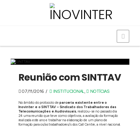
Navig
Reunião com SINTTAV
07/11/2016
INSTITUCIONAL
,
NOTÍCIAS
No âmbito do protocolo de
parceria existente entre o
Inovinter e o SINTTAV – Sindicato dos Trabalhadores das
Telecomunicações e Audiovisuais
, realizou-se no passado dia
24 uma reunião que teve como objetivos, a avaliação da formação
realizada este ano e trabalhar na elaboração de um plano de
formação para os/as trabalhadores/s dos Call Centre, a nível nacional.