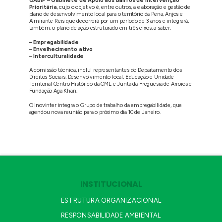
GABIP – Gabinete de Apoio aos Bairros de Intervenção
Prioritária
, cujo o objetivo é, entre outros, a elaboração e gestão de
plano de desenvolvimento local para o território da Pena, Anjos e
Almirante Reis que decorrerá por um período de 3 anos e integrará,
também, o plano de ação estruturado em três eixos, a saber:
– Empregabilidade
– Envelhecimento ativo
– Interculturalidade
A comissão técnica, inclui representantes do Departamento dos
Direitos Sociais, Desenvolvimento local, Educação e Unidade
Territorial Centro Histórico da CML e Junta da Freguesia de Arroios e
Fundação Aga Khan.
O Inovinter integra o Grupo de trabalho da empregabilidade, que
agendou nova reunião para o próximo dia 10 de Janeiro.
INSTITUCIONAL
ESTRUTURA ORGANIZACIONAL
RESPONSABILIDADE AMBIENTAL