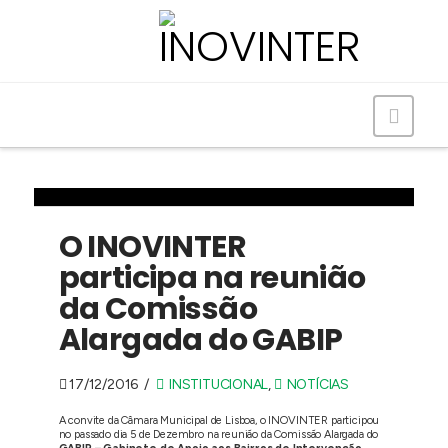
Navig
O INOVINTER
participa na reunião
da Comissão
Alargada do GABIP
17/12/2016
INSTITUCIONAL
,
NOTÍCIAS
A convite da Câmara Municipal de Lisboa, o INOVINTER participou
no passado dia 5 de Dezembro na reunião da Comissão Alargada do