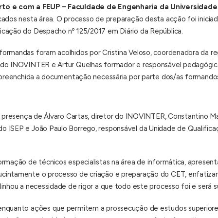
orto e com a FEUP – Faculdade de Engenharia da Universidade
cados nesta área. O processo de preparação desta acção foi inicia
icação do Despacho nº 125/2017 em Diário da República.
ormandas foram acolhidos por Cristina Veloso, coordenadora da reg
 do INOVINTER e Artur Quelhas formador e responsável pedagógico
e preenchida a documentação necessária por parte dos/as formando
a presença de Álvaro Cartas, diretor do INOVINTER, Constantino Ma
o ISEP e João Paulo Borrego, responsável da Unidade de Qualifica
ormação de técnicos especialistas na área de informática, apresen
cintamente o processo de criação e preparação do CET, enfatizan
inhou a necessidade de rigor a que todo este processo foi e será su
enquanto ações que permitem a prossecução de estudos superiores