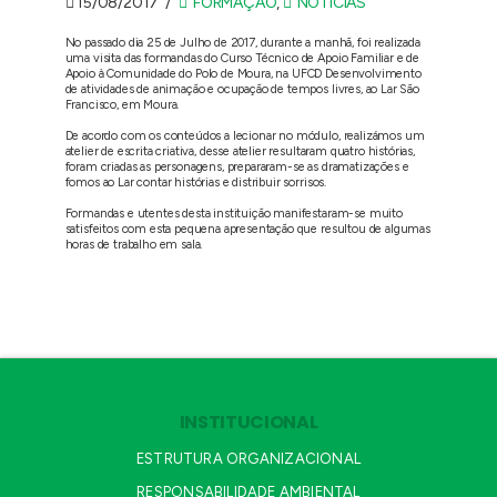
15/08/2017
FORMAÇÃO
,
NOTÍCIAS
No passado dia 25 de Julho de 2017, durante a manhã, foi realizada
uma visita das formandas do Curso Técnico de Apoio Familiar e de
Apoio à Comunidade do Polo de Moura, na UFCD Desenvolvimento
de atividades de animação e ocupação de tempos livres, ao Lar São
Francisco, em Moura.
De acordo com os conteúdos a lecionar no módulo, realizámos um
atelier de escrita criativa, desse atelier resultaram quatro histórias,
foram criadas as personagens, prepararam-se as dramatizações e
fomos ao Lar contar histórias e distribuir sorrisos.
Formandas e utentes desta instituição manifestaram-se muito
satisfeitos com esta pequena apresentação que resultou de algumas
horas de trabalho em sala.
INSTITUCIONAL
ESTRUTURA ORGANIZACIONAL
RESPONSABILIDADE AMBIENTAL