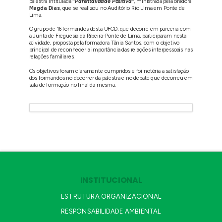
palestra intitulada
“Parentalidade Positiva”
, ministrada pela oradora
Magda Dias
, que se realizou no Auditório Rio Lima em Ponte de
Lima.
O grupo de 16 formandos desta UFCD, que decorre em parceria com
a Junta de Freguesia da Ribeira-Ponte de Lima, participaram nesta
atividade, proposta pela formadora Tânia Santos, com o objetivo
principal de reconhecer a importância das relações interpessoais nas
relações familiares.
Os objetivos foram claramente cumpridos e foi notória a satisfação
dos formandos no decorrer da palestra e no debate que decorreu em
sala de formação no final da mesma.
INSTITUCIONAL
ESTRUTURA ORGANIZACIONAL
RESPONSABILIDADE AMBIENTAL