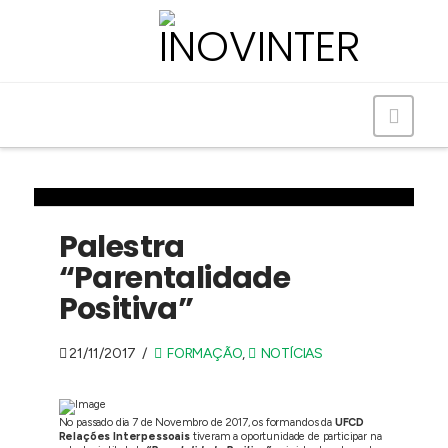
Navig
Palestra
“Parentalidade
Positiva”
21/11/2017
FORMAÇÃO
,
NOTÍCIAS
No passado dia 7 de Novembro de 2017, os formandos da
UFCD
Relações Interpessoais
tiveram a oportunidade de participar na