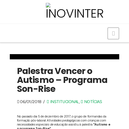
Navig
Palestra Vencer o
Autismo – Programa
Son-Rise
06/01/2018
INSTITUCIONAL
,
NOTÍCIAS
No passado dia 5 de dezembro de 2017, o grupo de formandas da
formação pós-laboral
Atividades pedagógicas com crianças com
necessidades especiais de educação
assistiu à palestra
"Autismo e
o programa Son-Rise"
.