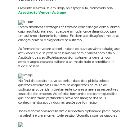
O evento realizou-se em Braga, no espaço Vita, promovido pela
Associação Vencer Autismo
.
Foram abordadas estratégias de trabalho com crianças com autismo
cujo resultado, em alguns casos, é a mudança de diagnóstico para
um autismo altamente funcional. Existem até situações em que as
crianças perdem o diagnóstico de autismo.
As formandas tiveram a oportunidade de ouvir as várias estratégias e
actividades que se podem desenvolvar com crianças com esta NEE.
A atitude que o adulto/educador/técnico/parente deve ter com
estas crianças, os casos práticos e, acima de tudo, o acreditar que
tudo é possível.
No final da palestra houve a oportunidade de a plateia colocar
questões aos oradores. Ouviram-se as questões de pais e de
profissionais que lidam diretamente com esta nee e as respectivas
respostas dos oradores. As próprias formandas colocaram questões
que consideraram pertinentes para a consilidaçao dos seus
conhecimentos adquiridos nas sessões de formação.
Todas as formandas receberam o respectivo diploma de participação
na palestra e um momento de sessão fotográfica com os oradores.