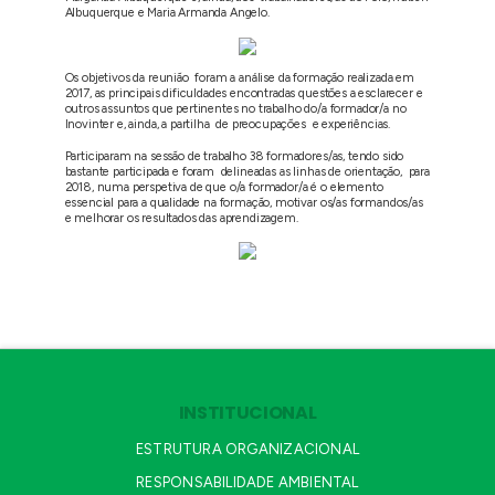
Albuquerque e Maria Armanda Angelo.
Os objetivos da reunião foram a análise da formação realizada em
2017, as principais dificuldades encontradas questões a esclarecer e
outros assuntos que pertinentes no trabalho do/a formador/a no
Inovinter e, ainda, a partilha de preocupações e experiências.
Participaram na sessão de trabalho 38 formadores/as, tendo sido
bastante participada e foram delineadas as linhas de orientação, para
2018, numa perspetiva de que o/a formador/a é o elemento
essencial para a qualidade na formação, motivar os/as formandos/as
e melhorar os resultados das aprendizagem.
INSTITUCIONAL
ESTRUTURA ORGANIZACIONAL
RESPONSABILIDADE AMBIENTAL