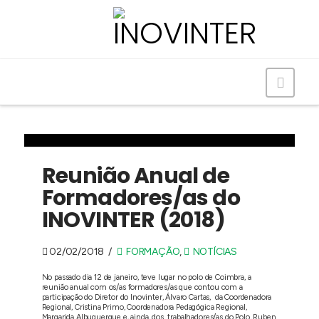
Navig
Reunião Anual de
Formadores/as do
INOVINTER (2018)
02/02/2018
FORMAÇÃO
,
NOTÍCIAS
No passado dia
12 de janeiro
, teve lugar no polo de Coimbra, a
reunião anual com os/as formadores/as que contou com a
participação do Diretor do Inovinter, Álvaro Cartas, da Coordenadora
Regional, Cristina Primo, Coordenadora Pedagógica Regional,
Margarida Albuquerque e, ainda, dos trabalhadores/as do Polo, Ruben