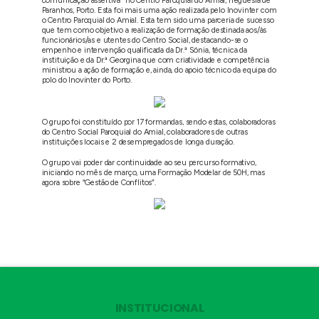
comunicação assertiva” no Centro Paroquial do Amial, freguesia de
Paranhos, Porto. Esta foi mais uma ação realizada pelo Inovinter com
o Centro Paroquial do Amial. Esta tem sido uma parceria de sucesso
que tem como objetivo a realização de formação destinada aos/às
funcionários/as e utentes do Centro Social, destacando-se o
empenho e intervenção qualificada da Dr.ª Sónia, técnica da
instituição e da Dr.ª Georgina que com criatividade e competência
ministrou a ação de formação e, ainda, do apoio técnico da equipa do
polo do Inovinter do Porto.
O grupo foi constituído por 17 formandas, sendo estas, colaboradoras
do Centro Social Paroquial do Amial, colaboradores de outras
instituições locais e 2 desempregados de longa duração.
O grupo vai poder dar continuidade ao seu percurso formativo,
iniciando no mês de março, uma Formação Modelar de 50H, mas
agora sobre “Gestão de Conflitos”.
INSTITUCIONAL