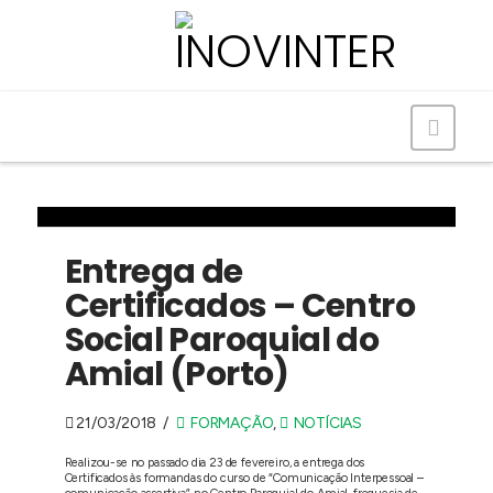
Navig
Entrega de
Certificados – Centro
Social Paroquial do
Amial (Porto)
21/03/2018
FORMAÇÃO
,
NOTÍCIAS
Realizou-se no passado dia 23 de fevereiro, a entrega dos
Certificados às formandas do curso de “Comunicação Interpessoal –