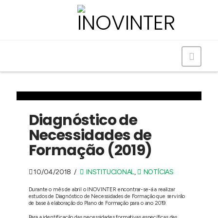
Navig
Diagnóstico de
Necessidades de
Formação (2019)
10/04/2018
INSTITUCIONAL
,
NOTÍCIAS
Durante o mês de abril o INOVINTER encontrar-se-á a realizar
estudos de Diagnóstico de Necessidades de Formação que servirão
de base à elaboração do Plano de Formação para o ano 2019.
Para a identificação das necessidades formativas específicas das