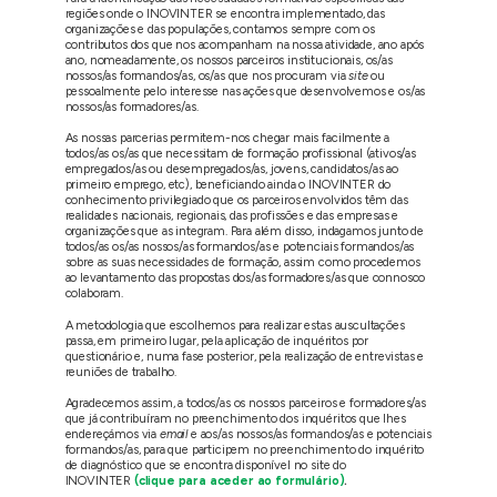
regiões onde o INOVINTER se encontra implementado, das
organizações e das populações, contamos sempre com os
contributos dos que nos acompanham na nossa atividade, ano após
ano, nomeadamente, os nossos parceiros institucionais, os/as
nossos/as formandos/as, os/as que nos procuram via
site
ou
pessoalmente pelo interesse nas ações que desenvolvemos e os/as
nossos/as formadores/as.
As nossas parcerias permitem-nos chegar mais facilmente a
todos/as os/as que necessitam de formação profissional (ativos/as
empregados/as ou desempregados/as, jovens, candidatos/as ao
primeiro emprego, etc), beneficiando ainda o INOVINTER do
conhecimento privilegiado que os parceiros envolvidos têm das
realidades nacionais, regionais, das profissões e das empresas e
organizações que as integram. Para além disso, indagamos junto de
todos/as os/as nossos/as formandos/as e potenciais formandos/as
sobre as suas necessidades de formação, assim como procedemos
ao levantamento das propostas dos/as formadores/as que connosco
colaboram.
A metodologia que escolhemos para realizar estas auscultações
passa, em primeiro lugar, pela aplicação de inquéritos por
questionário e, numa fase posterior, pela realização de entrevistas e
reuniões de trabalho.
Agradecemos assim, a todos/as os nossos parceiros e formadores/as
que já contribuíram no preenchimento dos inquéritos que lhes
endereçámos via
email
e aos/as nossos/as formandos/as e potenciais
formandos/as, para que participem no preenchimento do inquérito
de diagnóstico que se encontra disponível no site do
INOVINTER
(clique para aceder ao formulário)
.