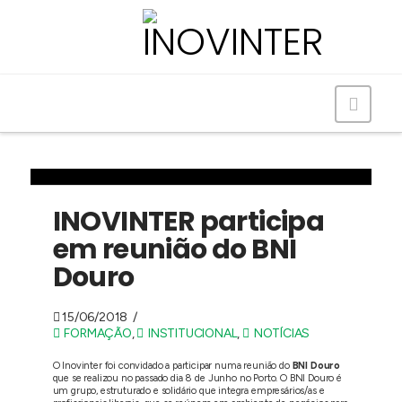
Navig
INOVINTER participa
em reunião do BNI
Douro
15/06/2018
FORMAÇÃO
,
INSTITUCIONAL
,
NOTÍCIAS
O Inovinter foi convidado a participar numa reunião do
BNI Douro
que se realizou no passado dia
8
de Junho
no Porto. O BNI Douro é
um grupo, estruturado e solidário que integra empresários/as e