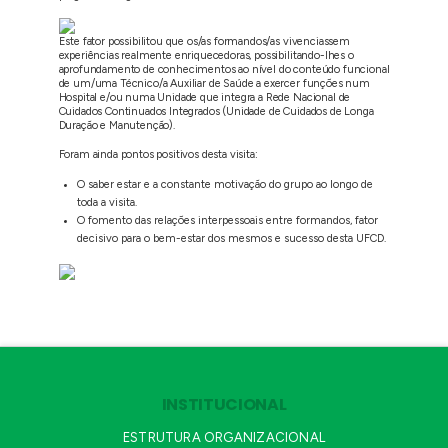
Este fator possibilitou que os/as formandos/as vivenciassem
experiências realmente enriquecedoras, possibilitando-lhes o
aprofundamento de conhecimentos ao nível do conteúdo funcional
de um/uma Técnico/a Auxiliar de Saúde a exercer funções num
Hospital e/ou numa Unidade que integra a Rede Nacional de
Cuidados Continuados Integrados (Unidade de Cuidados de Longa
Duração e Manutenção).
Foram ainda pontos positivos desta visita:
O saber estar e a constante motivação do grupo ao longo de
toda a visita.
O fomento das relações interpessoais entre formandos, fator
decisivo para o bem-estar dos mesmos e sucesso desta UFCD.
INSTITUCIONAL
ESTRUTURA ORGANIZACIONAL