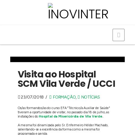
Navig
Visita ao Hospital
SCM Vila Verde / UCCI
23/07/2018
FORMAÇÃO
,
NOTÍCIAS
Os/as formandos/as do curso EFA "Técnico/a Auxiliar de Saúde"
tiveram a oportunidade de visitar, no passado dia 18 de julho, as
instalações do
Hospital da Misericórdia de Vila Verde
.
A mesma foi dinamizada pelo Sr. Enfermeiro Hélder Machado,
salientando-se a excelência da forma como a mesma foi
programada e gerida.