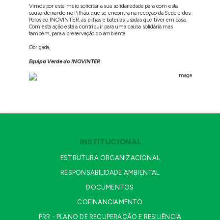
Vimos por este meio solicitar a sua solidariedade para com esta
causa, deixando no Pilhão, que se encontra na receção da Sede e dos
Polos do INOVINTER, as pilhas e baterias usadas que tiver em casa.
Com esta ação está a contribuir para uma causa solidária mas
também, para a preservação do ambiente.
Obrigada,
Equipa Verde do INOVINTER
INSTITUCIONAL
ESTRUTURA ORGANIZACIONAL
RESPONSABILIDADE AMBIENTAL
DOCUMENTOS
COFINANCIAMENTO
PRR - PLANO DE RECUPERAÇÃO E RESILIÊNCIA