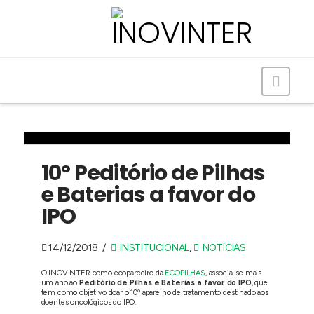
Navig
10º Peditório de Pilhas
e Baterias a favor do
IPO
14/12/2018
INSTITUCIONAL
,
NOTÍCIAS
O INOVINTER como ecoparceiro da
ECOPILHAS
, associa-se mais
um ano
ao
Peditório de Pilhas e Baterias a favor do IPO
, que
tem como objetivo doar o 10º aparelho de tratamento
destinado aos
doentes oncológicos do IPO.