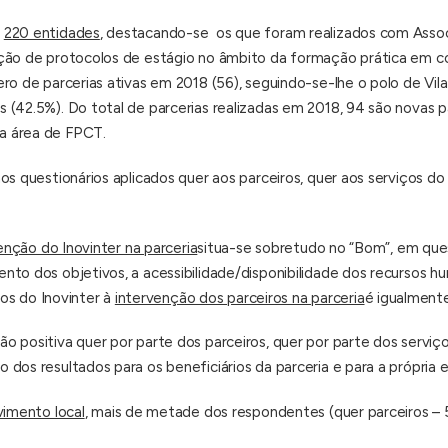
m
220 entidades
, destacando-se os que foram realizados com Associ
ção de protocolos de estágio no âmbito da formação prática em con
ro de parcerias ativas em 2018 (56), seguindo-se-lhe o polo de Vil
(42.5%). Do total de parcerias realizadas em 2018, 94 são novas par
a área de FPCT.
os questionários aplicados quer aos parceiros, quer aos serviços do
enção do Inovinter na parceria
situa-se sobretudo no “Bom”, em qu
nto dos objetivos, a acessibilidade/disponibilidade dos recursos h
ços do Inovinter à
intervenção dos parceiros na parceria
é igualmente
o positiva quer por parte dos parceiros, quer por parte dos servi
dos resultados para os beneficiários da parceria e para a própria e
vimento local
, mais de metade dos respondentes (quer parceiros – 5