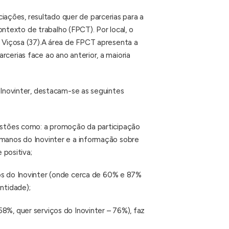
ações, resultado quer de parcerias para a
texto de trabalho (FPCT). Por local, o
a Viçosa (37).A área de FPCT apresenta a
cerias face ao ano anterior, a maioria
 Inovinter, destacam-se as seguintes
estões como: a promoção da participação
umanos do Inovinter e a informação sobre
 positiva;
ços do Inovinter (onde cerca de 60% e 87%
ntidade);
8%, quer serviços do Inovinter – 76%), faz