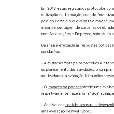
Em 2018, estão registados protocolos co
realização de formação, quer de formaliza
polo do Porto é o que regista o maior núme
maior percentagem de parcerias celebradas 
com Associações e Empresas, sobretudo n
Da análise efetuada às respostas obtidas n
conclusões:
– A avaliação feita pelos parceiros à
interv
no planeamento das atividades, o cumprime
as atividades; a avaliação feita pelos servi
– O
impacto da parceria
obtém uma avaliaçã
respetivamente, fazem uma “Boa” avaliação 
– Ao nível dos
contributos para o desenvol
uma avaliação de nível “Bom”;