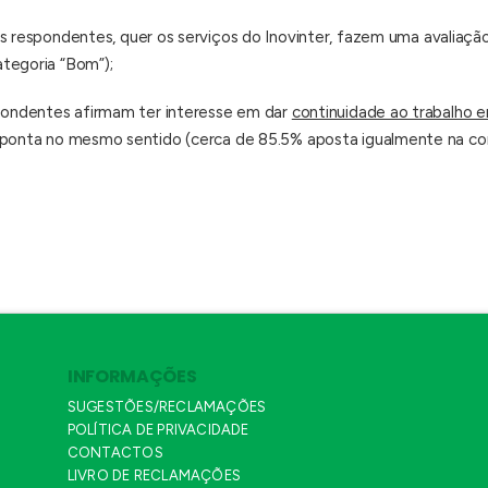
ros respondentes, quer os serviços do Inovinter, fazem uma avaliaç
tegoria “Bom”);
spondentes afirmam ter interesse em dar
continuidade ao trabalho e
 aponta no mesmo sentido (cerca de 85.5% aposta igualmente na co
INFORMAÇÕES
SUGESTÕES/RECLAMAÇÕES
POLÍTICA DE PRIVACIDADE
CONTACTOS
LIVRO DE RECLAMAÇÕES