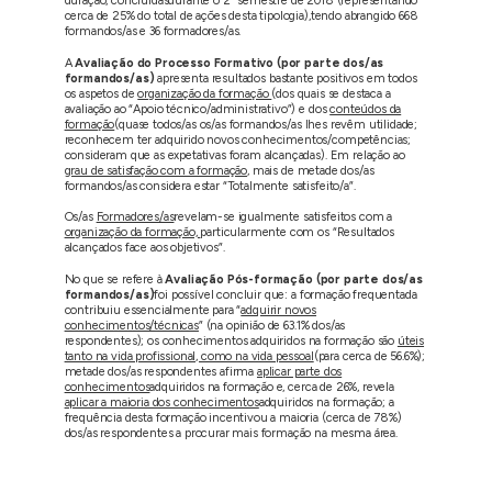
duração, concluídas
durante o 2º semestre de 2018 (representando
cerca de 25% do total de ações desta tipologia),tendo abrangido 668
formandos/as e 36 formadores/as.
A
Avaliação do Processo Formativo (por parte dos/as
formandos/as)
apresenta resultados bastante positivos em todos
os aspetos de
organização da formação
(dos quais se destaca a
avaliação ao “Apoio técnico/administrativo”) e dos
conteúdos da
formação
(quase todos/as os/as formandos/as lhes revêm utilidade;
reconhecem ter adquirido novos conhecimentos/competências;
consideram que as expetativas foram alcançadas). Em relação ao
grau de satisfação com a formação
, mais de metade dos/as
formandos/as considera estar “Totalmente satisfeito/a”.
Os/as
Formadores/as
revelam-se igualmente satisfeitos com a
organização da formação,
particularmente com os “Resultados
alcançados face aos objetivos”.
No que se refere à
Avaliação Pós-formação (por parte dos/as
formandos/as)
foi possível concluir que:
a formação frequentada
contribuiu essencialmente para “
adquirir novos
conhecimentos/técnicas
” (na opinião de 63.1% dos/as
respondentes);
os conhecimentos adquiridos na formação são
úteis
tanto na vida profissional, como na vida pessoal
(para cerca de 56.6%);
metade dos/as respondentes afirma
aplicar parte dos
conhecimentos
adquiridos na formação e, cerca de 26%, revela
aplicar a maioria dos conhecimentos
adquiridos na formação;
a
frequência desta formação incentivou a maioria (cerca de 78%)
dos/as respondentes a procurar mais formação na mesma área.