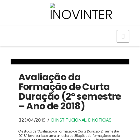
Navig
Avaliação da
Formação de Curta
Duração (2º semestre
– Ano de 2018)
23/04/2019
INSTITUCIONAL
,
NOTÍCIAS
O estudo de “Avaliação da Formação de Curta Duração-2º semestre
2018” teve por base uma amostra de 35 ações de formação de curta