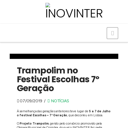
Navig
Trampolim no
Festival Escolhas 7º
Geração
07/09/2019
NOTÍCIAS
À semelhança das gerações anteriores teve lugar de
5 a 7 de Julho
o festival Escolhas – 7º Geração
, que decorreu em Lisboa.
O
Projeto Trampolim
, gerido pelo consórcio promovido pela
Câmara Municipal de Coimbra, do qual o INOVINTER faz parte,