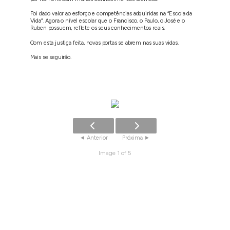
Foi dado valor ao esforço e competências adquiridas na “Escola da
Vida”. Agora o nível escolar que o Francisco, o Paulo, o José e o
Ruben possuem, reflete os seus conhecimentos reais.
Com esta justiça feita, novas portas se abrem nas suas vidas.
Mais se seguirão.
Image 1 of 5