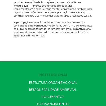
persistente e motivada. Isto representa uma mais valia para o
módulo 4281 – “Projeto de animação sociocultural –
implementação”, a decorrer atualmente , constituindo também para
os/as formandos/as uma ponte para a promoção da excelência,
contribuindo para o bem-estar dos vários grupos e realidades sociais.
A participação nesta ação contribuiu para o esclarecimento do
conceito de empreendedorismo, contanto com um o ponto de vista
da primeira pessoa, tornando-se também um impulso motivacional
para os /as formandos/as, dado o panorama social que se tem feito
sentir nos últimos tempos.
INSTITUCIONAL
ESTRUTURA ORGANIZACIONAL
RESPONSABILIDADE AMBIENTAL
DOCUMENTOS
COFINANCIAMENTO