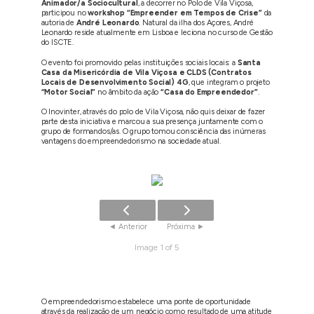
Animador/a Sociocultural
, a decorrer no Polo de Vila Viçosa,
participou no
workshop “Empreender em Tempos de Crise”
da
autoria de
André Leonardo
. Natural da ilha dos Açores, André
Leonardo reside atualmente em Lisboa e leciona no curso de Gestão
do ISCTE.
O evento foi promovido pelas instituições sociais locais: a
Santa
Casa da Misericórdia de Vila Viçosa e CLDS (Contratos
Locais de Desenvolvimento Social) 4G
, que integram o projeto
“Motor Social”
no âmbito da ação
“Casa do Empreendedor”
.
O Inovinter, através do polo de Vila Viçosa, não quis deixar de fazer
parte desta iniciativa e marcou a sua presença juntamente com o
grupo de formandos/as. O grupo tomou consciência das inúmeras
vantagens do empreendedorismo na sociedade atual.
Image 1 of 5
O empreendedorismo estabelece uma ponte de oportunidade
através da realização de um negócio como resultado de uma atitude