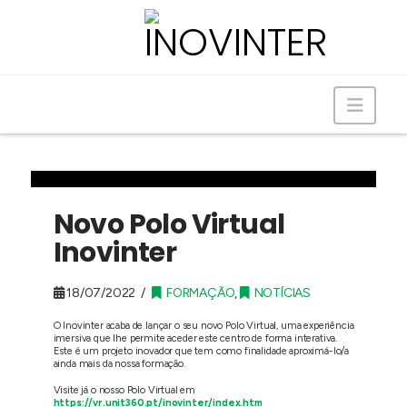
Navig
Novo Polo Virtual
Inovinter
18/07/2022
FORMAÇÃO
,
NOTÍCIAS
O Inovinter acaba de lançar o seu novo Polo Virtual, uma experiência
imersiva que lhe permite aceder este centro de forma interativa.
Este é um projeto inovador que tem como finalidade aproximá-lo/a
ainda mais da nossa formação.
Visite já o nosso Polo Virtual em
https://vr.unit360.pt/inovinter/index.htm