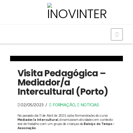
Navig
Visita Pedagógica –
Mediador/a
Intercultural (Porto)
02/05/2023
FORMAÇÃO
,
NOTÍCIAS
No passado dia 11 de Abril de 2023, os/as formandos/as do curso
Mediador/a Intercultural
, dinamizaram atividades em contexto
real de trabalho com um grupo de crianças da
Baloiço do Tempo -
Associação
.