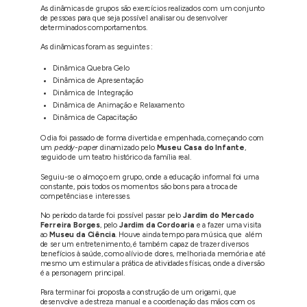
As dinâmicas de grupos são exercícios realizados com um conjunto
de pessoas para que seja possível analisar ou desenvolver
determinados comportamentos.
As dinâmicas foram as seguintes :
Dinâmica Quebra Gelo
Dinâmica de Apresentação
Dinâmica de Integração
Dinâmica de Animação e Relaxamento
Dinâmica de Capacitação
O dia foi passado de forma divertida e empenhada, começando com
um
peddy-paper
dinamizado pelo
Museu Casa do Infante
,
seguido de um teatro histórico da família real.
Seguiu-se o almoço em grupo, onde a educação informal foi uma
constante, pois todos os momentos são bons para a troca de
competências e interesses.
No período da tarde foi possível passar pelo
Jardim do Mercado
Ferreira Borges
, pelo
Jardim da Cordoaria
e a fazer uma visita
ao
Museu da Ciência
. Houve ainda tempo para música, que além
de ser um entretenimento, é também capaz de trazer diversos
benefícios à saúde, como alívio de dores, melhoria da memória e até
mesmo um estimular a prática de atividades físicas, onde a diversão
é a personagem principal.
Para terminar foi proposta a construção de um origami, que
desenvolve a destreza manual e a coordenação das mãos com os