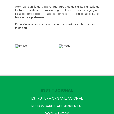
Além da reunião de trabalho que durou os dois dias, a direção da
EVTA, composta por membros belgas, eslovacos, franceses, gregos e
italianos, teve a oportunidade de conhecer um pouco das culturas
bracarense e portuense.
Ficou ainda o convite para que numa próxima visita o encontro
fosse a sul!
INSTITUCIONAL
ESTRUTURA ORGANIZACIONAL
RESPONSABILIDADE AMBIENTAL
DOCUMENTOS