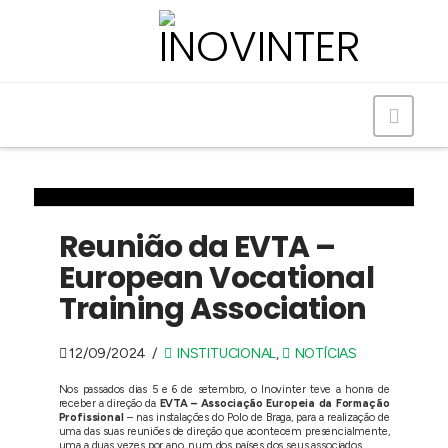
Navig
Reunião da EVTA –
European Vocational
Training Association
12/09/2024
INSTITUCIONAL
,
NOTÍCIAS
Nos passados dias 5 e 6 de setembro, o Inovinter teve a honra de
receber a direção da
EVTA – Associação Europeia da Formação
Profissional
– nas instalações do Polo de Braga, para a realização de
uma das suas reuniões de direção que acontecem presencialmente,
uma a duas vezes por ano, num dos países dos seus associados.