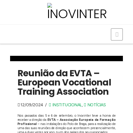
Navig
Reunião da EVTA –
European Vocational
Training Association
12/09/2024
INSTITUCIONAL
,
NOTÍCIAS
Nos passados dias 5 e 6 de setembro, o Inovinter teve a honra de
receber a direção da
EVTA – Associação Europeia da Formação
Profissional
– nas instalações do Polo de Braga, para a realização de
uma das suas reuniões de direção que acontecem presencialmente,
uma a duas vezes por ano, num dos países dos seus associados.