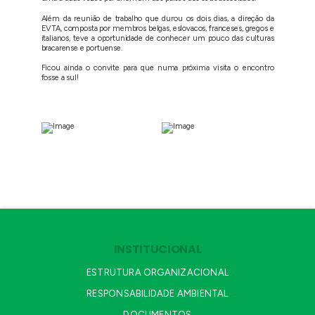
Além da reunião de trabalho que durou os dois dias, a direção da
EVTA, composta por membros belgas, eslovacos, franceses, gregos e
italianos, teve a oportunidade de conhecer um pouco das culturas
bracarense e portuense.
Ficou ainda o convite para que numa próxima visita o encontro
fosse a sul!
INSTITUCIONAL
ESTRUTURA ORGANIZACIONAL
RESPONSABILIDADE AMBIENTAL
DOCUMENTOS