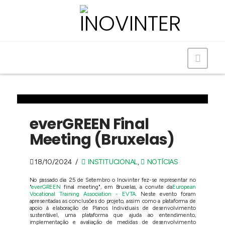
Navig
everGREEN Final
Meeting (Bruxelas)
18/10/2024
INSTITUCIONAL
,
NOTÍCIAS
No passado dia 25 de Setembro o Inovinter fez-se representar no
"
everGREEN
final meeting", em Bruxelas, a convite da
European
Vocational Training Association - EVTA
. Neste evento foram
apresentadas as conclusões do projeto, assim como a plataforma de
apoio à elaboração de Planos Individuais de desenvolvimento
sustentável, uma plataforma que ajuda ao entendimento,
implementação e avaliação de medidas de desenvolvimento