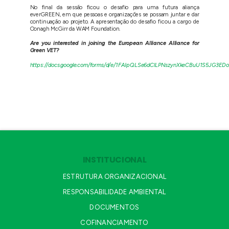
No final da sessão ficou o desafio para uma futura aliança
everGREEN, em que pessoas e organizações se possam juntar e dar
continuação ao projeto. A apresentação do desafio ficou a cargo de
Oonagh McGirr da WAM Foundation.
Are you interested in joining the European Alliance Alliance for
Green VET?
https://docs.google.com/forms/d/e/1FAIpQLSe6dClLPNszynXkeCBuU1S5JG
INSTITUCIONAL
ESTRUTURA ORGANIZACIONAL
RESPONSABILIDADE AMBIENTAL
DOCUMENTOS
COFINANCIAMENTO