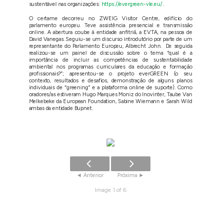
sustentável nas organizações:
https://evergreen-vle.eu/
.
O certame decorreu no ZWEIG Visitor Centre, edifício do
parlamento europeu. Teve assistência presencial e transmissão
online. A abertura coube à entidade anfitriã, a EVTA, na pessoa de
David Vanegas. Seguiu-se um discurso introdutório por parte de um
representante do Parlamento Europeu, Albrecht John. De seguida
realizou-se um painel de discussão sobre o tema “qual é a
importância de incluir as competências de sustentabilidade
ambiental nos programas curriculares da educação e formação
profissionais?”; apresentou-se o projeto everGREEN (o seu
contexto, resultados e desafios, demonstração de alguns planos
individuais de “greening” e a plataforma online de suporte). Como
oradores/as estiveram Hugo Marques Moniz do Inovinter, Taube Van
Melkebeke da European Foundation, Sabine Wiemann e Sarah Wild
ambas da entidade Bupnet.
Image 1 of 6