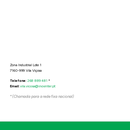
Zona Industrial Lote 1
7160-999 Vila Viçosa
Telefone:
268 889 481
*
Email:
vila.vicosa@inovinter.pt
* (Chamada para a rede fixa nacional)