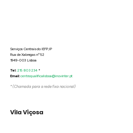
Serviços Centrais do IEFP,IP
Rua de Xabregas nº 52
1949-003 Lisboa
Tel:
215 803 234
*
Email:
centroqualificalisboa@inovinter.pt
* (Chamada para a rede fixa nacional)
Vila Viçosa