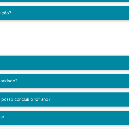
rição?
?
laridade?
posso concluir o 12º ano?
ne?