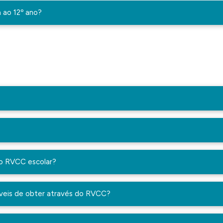
a ao 12º ano?
ao RVCC escolar?
síveis de obter através do RVCC?