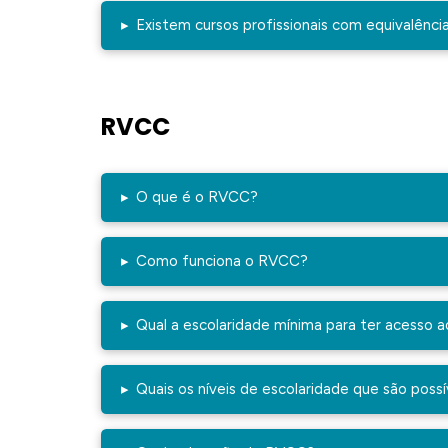
▸
Existem cursos profissionais com equivalênci
RVCC
▸
O que é o RVCC?
▸
Como funciona o RVCC?
▸
Qual a escolaridade mínima para ter acesso 
▸
Quais os níveis de escolaridade que são pos