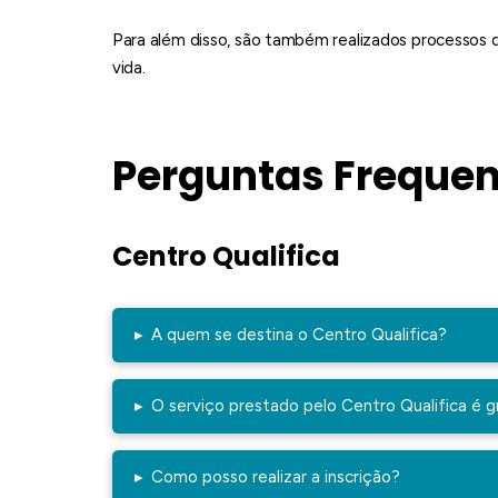
Para além disso, são também realizados processos 
vida.
Perguntas Frequen
Centro Qualifica
▸
A quem se destina o Centro Qualifica?
▸
O serviço prestado pelo Centro Qualifica é g
▸
Como posso realizar a inscrição?