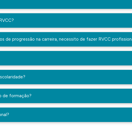
z RVCC?
os de progressão na carreira, necessito de fazer RVCC profissiona
scolaridade?
so de formação?
onal?