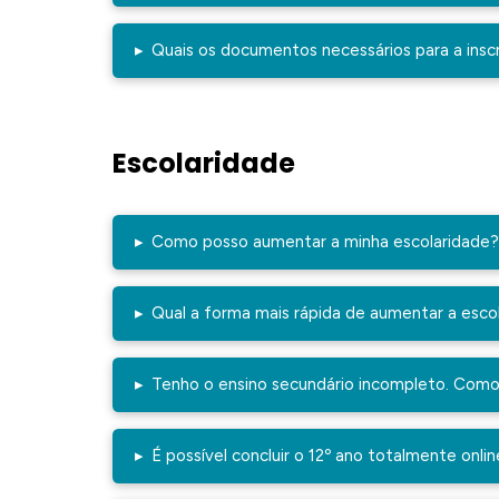
▸
Quais os documentos necessários para a insc
Escolaridade
▸
Como posso aumentar a minha escolaridade
▸
Qual a forma mais rápida de aumentar a esco
▸
Tenho o ensino secundário incompleto. Como 
▸
É possível concluir o 12º ano totalmente onli