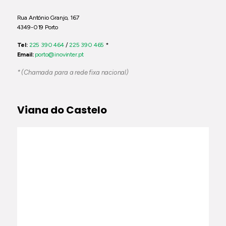
Rua António Granjo, 167
4349-019 Porto
Tel:
225 390 464
/
225 390 465
*
Email:
porto@inovinter.pt
* (Chamada para a rede fixa nacional)
Viana do Castelo