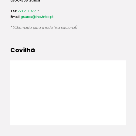
6300-586 Guarda
Tel:
271 211 977
*
Email:
guarda@inovinter.pt
* (Chamada para a rede fixa nacional)
Covilhã