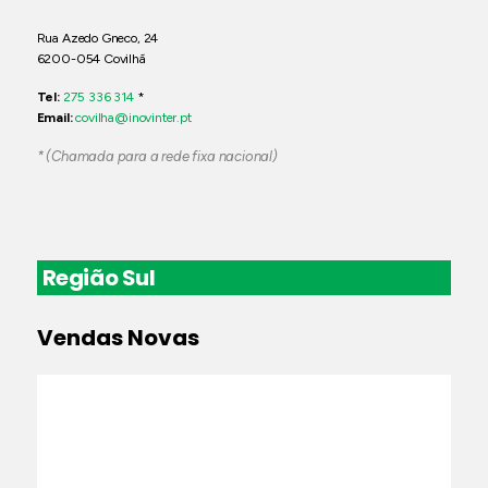
Rua Azedo Gneco, 24
6200-054 Covilhã
Tel:
275 336 314
*
Email:
covilha@inovinter.pt
* (Chamada para a rede fixa nacional)
Região Sul
Vendas Novas