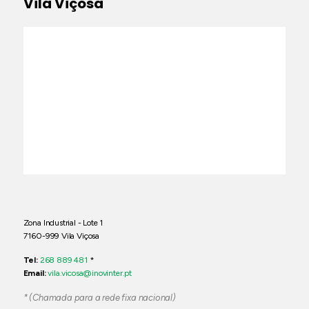
Vila Viçosa
Zona Industrial - Lote 1
7160-999 Vila Viçosa
Tel:
268 889 481
*
Email:
vila.vicosa@inovinter.pt
* (Chamada para a rede fixa nacional)