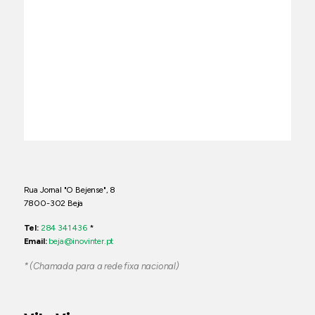
Rua Jornal "O Bejense", 8
7800-302 Beja
Tel:
284 341 436
*
Email:
beja@inovinter.pt
* (Chamada para a rede fixa nacional)