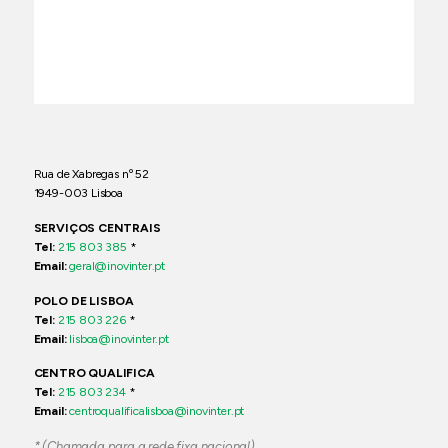
Rua de Xabregas nº 52
1949-003 Lisboa
SERVIÇOS CENTRAIS
Tel:
215 803 385
*
Email:
geral@inovinter.pt
POLO DE LISBOA
Tel:
215 803 226
*
Email:
lisboa@inovinter.pt
CENTRO QUALIFICA
Tel:
215 803 234
*
Email:
centroqualificalisboa@inovinter.pt
* (Chamada para a rede fixa nacional)