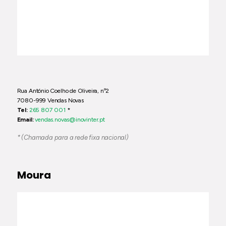
Rua António Coelho de Oliveira, nº2
7080-999 Vendas Novas
Tel:
265 807 001
*
Email:
vendas.novas@inovinter.pt
* (Chamada para a rede fixa nacional)
Moura