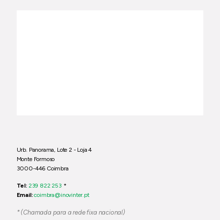
Urb. Panorama, Lote 2 - Loja 4
Monte Formoso
3000-446 Coimbra
Tel:
239 822 253
*
Email:
coimbra@inovinter.pt
* (Chamada para a rede fixa nacional)