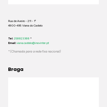
Rua de Aveiro - 211 - 1º
4900-495 Viana do Castelo
Tel:
258823388
*
Email:
viana.castelo@inovinter.pt
* (Chamada para a rede fixa nacional)
Braga