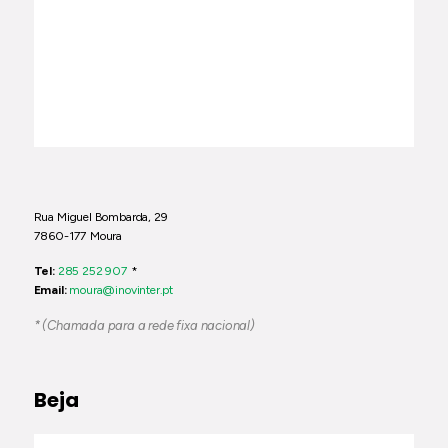
Rua Miguel Bombarda, 29
7860-177 Moura
Tel:
285 252 907
*
Email:
moura@inovinter.pt
* (Chamada para a rede fixa nacional)
Beja