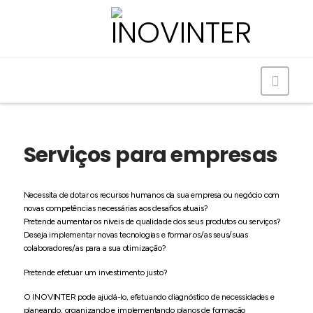
Navig
Serviços para empresas
Necessita de dotar os recursos humanos da sua empresa ou negócio com
novas competências necessárias aos desafios atuais?
Pretende aumentar os níveis de qualidade dos seus produtos ou serviços?
Deseja implementar novas tecnologias e formar os/as seus/suas
colaboradores/as para a sua otimização?
Pretende efetuar um investimento justo?
O INOVINTER pode ajudá-lo, efetuando diagnóstico de necessidades e
planeando, organizando e implementando planos de formação