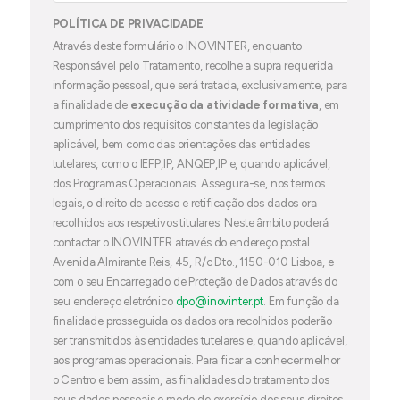
POLÍTICA DE PRIVACIDADE
Através deste formulário o INOVINTER, enquanto
Responsável pelo Tratamento, recolhe a supra requerida
informação pessoal, que será tratada, exclusivamente, para
a finalidade de
execução da atividade formativa
, em
cumprimento dos requisitos constantes da legislação
aplicável, bem como das orientações das entidades
tutelares, como o IEFP,IP, ANQEP,IP e, quando aplicável,
dos Programas Operacionais. Assegura-se, nos termos
legais, o direito de acesso e retificação dos dados ora
recolhidos aos respetivos titulares. Neste âmbito poderá
contactar o INOVINTER através do endereço postal
Avenida Almirante Reis, 45, R/c Dto., 1150-010 Lisboa, e
com o seu Encarregado de Proteção de Dados através do
seu endereço eletrónico
dpo@inovinter.pt
. Em função da
finalidade prosseguida os dados ora recolhidos poderão
ser transmitidos às entidades tutelares e, quando aplicável,
aos programas operacionais. Para ficar a conhecer melhor
o Centro e bem assim, as finalidades do tratamento dos
seus dados pessoais e modo de exercício dos seus direitos,