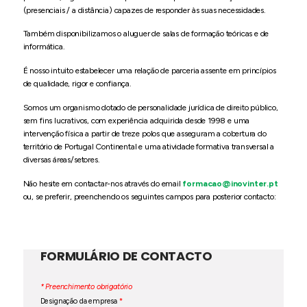
(presenciais / a distância) capazes de responder às suas necessidades.
Também disponibilizamos o aluguer de salas de formação teóricas e de
informática.
É nosso intuito estabelecer uma relação de parceria assente em princípios
de qualidade, rigor e confiança.
Somos um organismo dotado de personalidade jurídica de direito público,
sem fins lucrativos, com experiência adquirida desde 1998 e uma
intervenção física a partir de treze polos que asseguram a cobertura do
território de Portugal Continental e uma atividade formativa transversal a
diversas áreas/setores.
Não hesite em contactar-nos através do email
formacao@inovinter.pt
ou, se preferir, preenchendo os seguintes campos para posterior contacto:
FORMULÁRIO DE CONTACTO
* Preenchimento obrigatório
Designação da empresa
*