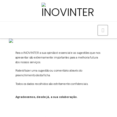
Navig
Para o INOVINTER a sua opinião é essencial e as sugestões que nos
apresentar são extremamente importantes para a melhoria futura
dos nossos serviços.
Poderá fazer uma sugestão ou comentário através do
preenchimento desta ficha.
Todos os dados recolhidos são estritamente confidenciais.
Agradecemos, desde já, a sua colaboração.