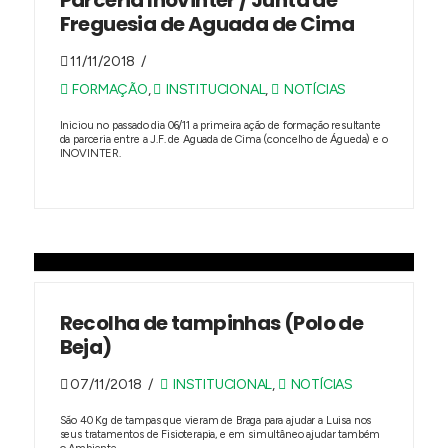
Parceria Inovinter / Junta de
Freguesia de Aguada de Cima
11/11/2018
FORMAÇÃO
,
INSTITUCIONAL
,
NOTÍCIAS
Iniciou no passado dia 06/11 a primeira ação de formação resultante
da parceria entre a J.F. de Aguada de Cima (concelho de Águeda) e o
INOVINTER.
Recolha de tampinhas (Polo de
Beja)
07/11/2018
INSTITUCIONAL
,
NOTÍCIAS
São 40 Kg de tampas que vieram de Braga para ajudar a Luisa nos
seus tratamentos de Fisioterapia, e em simultâneo ajudar também