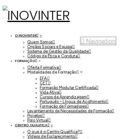
O INOVINTER
Navigation
Quem Somos
Orgãos Sociais e Equipa
Sistema de Gestão da Qualidade
Código de Ética e Conduta
FORMAÇÃO
Oferta Formativa
Modalidades de Formação
EFA
CET
Formação Modular Certificada
Vida Ativa
Cursos de Aprendizagem
Português – Língua de Acolhimento
Formação de Formadores
Levantamento de Necessidades de Formação
Projetos
Polo Virtual
CENTRO QUALIFICA
O que é o Centro Qualifica?
Vídeos de Esclarecimento