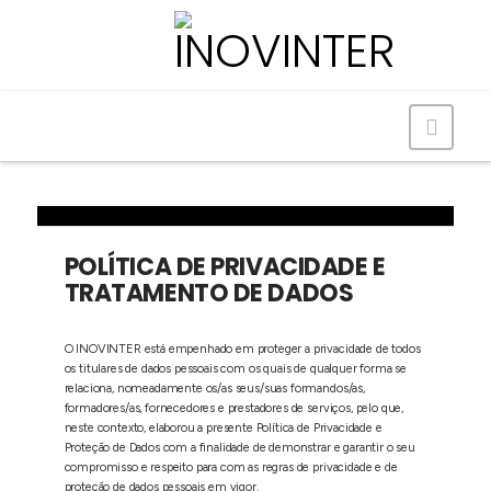
Navig
POLÍTICA DE PRIVACIDADE E
TRATAMENTO DE DADOS
O INOVINTER está empenhado em proteger a privacidade de todos
os titulares de dados pessoais com os quais de qualquer forma se
relaciona, nomeadamente os/as seus/suas formandos/as,
formadores/as, fornecedores e prestadores de serviços, pelo que,
neste contexto, elaborou a presente Política de Privacidade e
Proteção de Dados com a finalidade de demonstrar e garantir o seu
compromisso e respeito para com as regras de privacidade e de
proteção de dados pessoais em vigor.